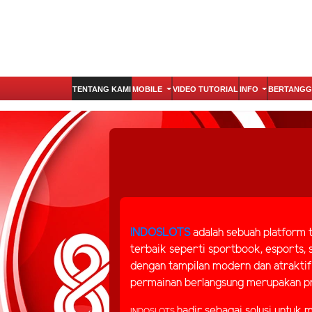
TENTANG KAMI
MOBILE
VIDEO TUTORIAL
INFO
BERTANGG
INDOSLOTS
adalah sebuah platform t
terbaik seperti sportbook, esports, sl
dengan tampilan modern dan atrakti
permainan berlangsung merupakan pr
hadir sebagai solusi untuk
INDOSLOTS