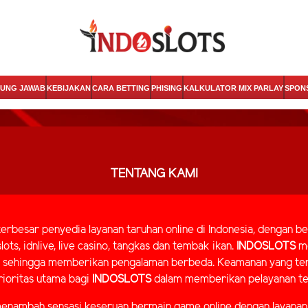
UNG JAWAB
KEBIJAKAN
CARA BETTING
PHISING
KALKULATOR MIX PARLAY
SPON
TENTANG KAMI
erbesar penyedia layanan taruhan online di Indonesia, dengan be
ots, idnlive, live casino, tangkas dan tembak ikan.
INDOSLOTS
m
f sehingga memberikan pengalaman berbeda. Keamanan yang te
ioritas utama bagi
INDOSLOTS
dalam memberikan pelayanan t
 menambah sensasi keseruan bermain game online dengan layanan 