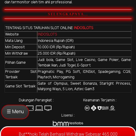
dan termonitor oleh tim ahli professional.
SELENGKAPNYA...
TENTANG SITUS TARUHAN SLOT ONLINE
INDOSLOTS
Website
INDOSLOTS
Mata Uang
Indonesia Rupiah (IDR)
Min Deposit
10.000 IDR (Rp/Rupiah)
Min Withdraw
25.000 IDR (Rp/Rupiah)
Judi bola, Game Slot, Live Casino, Game Poker, Game
Pilihan Game
Tembak Ikan, Judi Togel, E-Sport
Provider Slot
Pragmatic Play, PG Soft, IDNSlot, Spadegaming, CQ9,
Terbaik
Playtech, Microgaming
Gate of Olympus, Sweet Bonanza, Starlight Princess,
Game Slot Terbaik
Mahjong Ways, 5 Lion, Aztec Gam3
Dukungan Perangkat :
Keamanan Terjamin :
☰ Menu
Lisensi :